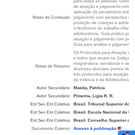
para todas as pessoas. Gênero 
de atuação e julgamento com per
aplicação da perspectiva antidis
Notas de Conteúdo:
julgamento com perspectiva da 
proteção de crianças e adolesc
o fenômeno do trabalho infantil
adolescência. Guia prático para
atuação e julgamento com persp
Guia para análise e julgamento
Os Protocolos para Atuação e J
e todos que atuam na Justiça T
magistratura, servidoras e se
Notas de Resumo:
diretrizes abordam pontos de a
três protocolos para atuação e j
da Infância e da Adolescência;
Autor Secundário:
Maeda, Patrícia
Autor Secundário:
Pimenta, Ligia R. R.
Ent.Sec-Ent.Coletiva:
Brasil. Tribunal Superior do T
Ent.Sec-Ent.Coletiva:
Brasil. Escola Nacional de F
Ent.Sec-Ent.Coletiva:
Brasil. Conselho Superior da 
Documento Externo:
Acesso à publicação