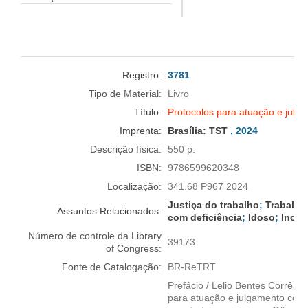
Registro:
3781
Tipo de Material:
Livro
Título:
Protocolos para atuação e julga
Imprenta:
Brasília:
TST
, 2024
Descrição física:
550 p.
ISBN:
9786599620348
Localização:
341.68 P967 2024
Justiça do trabalho
;
Trabalho
Assuntos Relacionados:
com deficiência
;
Idoso
;
Inclu
Número de controle da Library
39173
of Congress:
Fonte de Catalogação:
BR-ReTRT
Prefácio / Lelio Bentes Corrêa 
para atuação e julgamento com pe