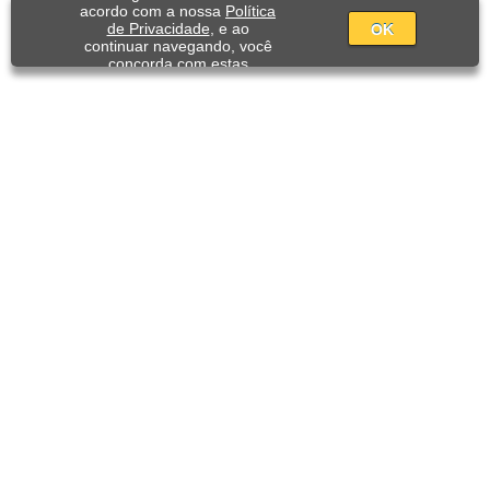
acordo com a nossa
Política
de Privacidade
, e ao
OK
continuar navegando, você
concorda com estas
condições.