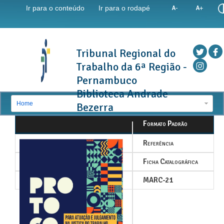
Ir para o conteúdo
Ir para o rodapé
Tribunal Regional do
Trabalho da 6ª Região -
Pernambuco
Biblioteca Andrade
Home
Bezerra
Formato Padrão
Referência
Ficha Catalográfica
MARC-21