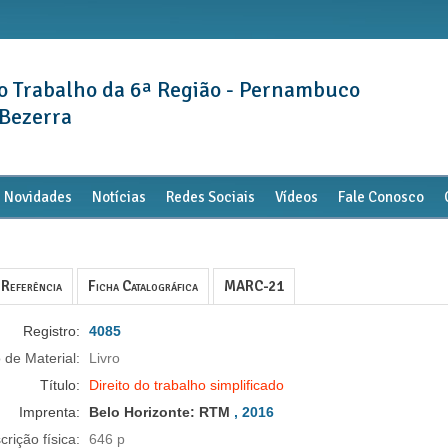
do Trabalho da 6ª Região - Pernambuco
 Bezerra
Novidades
Notícias
Redes Sociais
Vídeos
Fale Conosco
Referência
Ficha Catalográfica
MARC-21
Registro:
4085
 de Material:
Livro
Título:
Direito do trabalho simplificado
Imprenta:
Belo Horizonte:
RTM
, 2016
crição física:
646 p