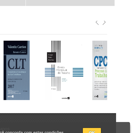
DADOS
ocê concorda com estas condições.
OK