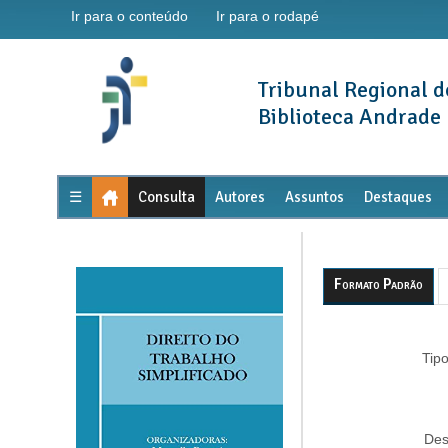
Ir para o conteúdo
Ir para o rodapé
Tribunal Regional 
Biblioteca Andrade
☰
Consulta
Autores
Assuntos
Destaques
Formato Padrão
Tipo
Des