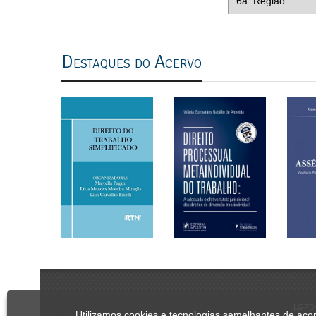
6a. Região
previous
next
Destaques do Acervo
LGPD 
Utilizamos cookies e tecnologias semelhantes de ac