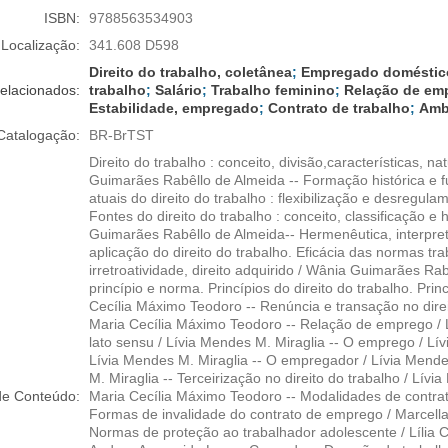
ISBN:
9788563534903
Localização:
341.608 D598
Direito do trabalho, coletânea
;
Empregado doméstic
elacionados:
trabalho
;
Salário
;
Trabalho feminino
;
Relação de em
Estabilidade, empregado
;
Contrato de trabalho
;
Amb
Catalogação:
BR-BrTST
Direito do trabalho : conceito, divisão,características, n
Guimarães Rabêllo de Almeida -- Formação histórica e f
atuais do direito do trabalho : flexibilização e desregu
Fontes do direito do trabalho : conceito, classificação e 
Guimarães Rabêllo de Almeida-- Hermenêutica, interpre
aplicação do direito do trabalho. Eficácia das normas t
irretroatividade, direito adquirido / Wânia Guimarães Rab
princípio e norma. Princípios do direito do trabalho. Princ
Cecília Máximo Teodoro -- Renúncia e transação no direi
Maria Cecília Máximo Teodoro -- Relação de emprego / L
lato sensu / Lívia Mendes M. Miraglia -- O emprego / L
Lívia Mendes M. Miraglia -- O empregador / Lívia Mendes
M. Miraglia -- Terceirização no direito do trabalho / Lív
de Conteúdo:
Maria Cecília Máximo Teodoro -- Modalidades de contrat
Formas de invalidade do contrato de emprego / Marcella Pa
Normas de proteção ao trabalhador adolescente / Lília Ca