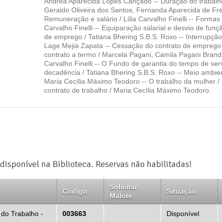
Andrea Aparecida Lopes Cançado -- Duração do trabalho
Geraldo Oliveira dos Santos, Fernanda Aparecida de Frei
Remuneração e salário / Lília Carvalho Finelli -- Formas
Carvalho Finelli -- Equiparação salarial e desvio de funç
de emprego / Tatiana Bhering S.B.S. Roxo -- Interrupção
Lage Mejia Zapata -- Cessação do contrato de emprego 
contrato a termo / Marcela Pagani, Camila Pagani Brandã
Carvalho Finelli -- O Fundo de garantia do tempo de serv
decadência / Tatiana Bhering S.B.S. Roxo -- Meio ambien
Maria Cecília Máximo Teodoro -- O trabalho da mulher /
contrato de trabalho / Maria Cecília Máximo Teodoro.
disponível na Biblioteca. Reservas não habilitadas!
Solicitar
Código
Situação
Malote
 do Trabalho -
003663
Disponível