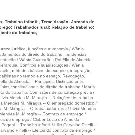
o
;
Trabalho infantil
;
Terceirização
;
Jornada de
prego
;
Trabalhador rural
;
Relação de trabalho
;
iente do trabalho
;
atureza jurídica, funções e autonomia / Wânia
udamentos do direito do trabalho. Tendências
lamentação / Wânia Guimarães Rabêllo de Almeida --
hierarquia. Conflitos e suas soluções / Wânia
tação, métodos básicos de exegese, integração,
rabalhistas no tempo e no espaço. Revogação,
êllo de Almeida -- Princípios. Distinção entre
ípios constitucionais do direito do trabalho / Maria
to do trabalho. Comissões de conciliação prévia /
ívia Mendes M. Miraglia -- Relações de trabalho
ívia Mendes M. Miraglia -- O empregado doméstico /
 M. Miraglia -- O trabalhador rural / Lívia Mendes
ia Mendes M. Miraglia -- Contrato de emprego /
os de emprego / Cleber Lúcio de Almeida --
gani -- Trabalho infantil / Lília Carvalho Finelli --
rvalho Finelli -- Efeitos do contrato de emprego /