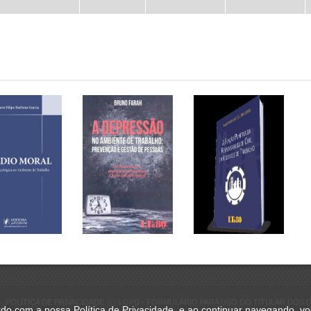
- POLÍTICA DE PRIVACIDADE
|||||
LGPD - FORMULÁRIO PARA USO DO TITULAR DOS 
ordo com a nossa
Política de Privacidade
, e ao continuar navegando, v