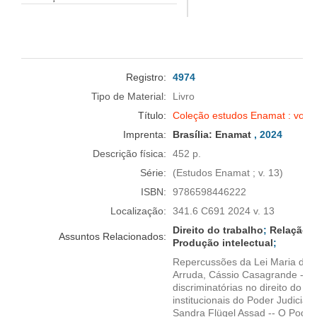
Registro:
4974
Tipo de Material:
Livro
Título:
Coleção estudos Enamat : vol. 1
Imprenta:
Brasília:
Enamat
, 2024
Descrição física:
452 p.
Série:
(Estudos Enamat ; v. 13)
ISBN:
9786598446222
Localização:
341.6 C691 2024 v. 13
Direito do trabalho
;
Relação d
Assuntos Relacionados:
Produção intelectual
;
Repercussões da Lei Maria da Pe
Arruda, Cássio Casagrande -- Rac
discriminatórias no direito do t
institucionais do Poder Judiciár
Sandra Flügel Assad -- O Poder