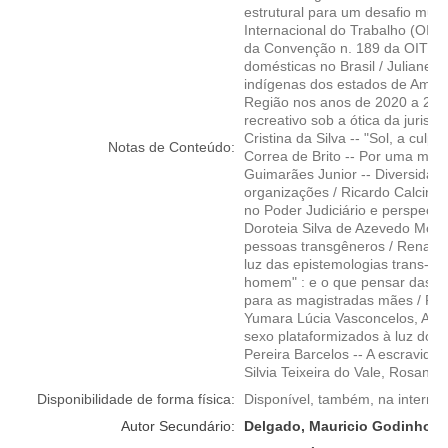
estrutural para um desafio mult
Internacional do Trabalho (OIT) 
da Convenção n. 189 da OIT par
domésticas no Brasil / Juliane C
indígenas dos estados de Amaz
Região nos anos de 2020 a 2023
recreativo sob a ótica da jurisp
Cristina da Silva -- "Sol, a culpa
Notas de Conteúdo:
Correa de Brito -- Por uma mira
Guimarães Junior -- Diversida
organizações / Ricardo Calcini
no Poder Judiciário e perspectiv
Doroteia Silva de Azevedo Mota 
pessoas transgêneros / Renato d
luz das epistemologias trans-tra
homem" : e o que pensar das mul
para as magistradas mães / Patr
Yumara Lúcia Vasconcelos, Ana C
sexo plataformizados à luz do di
Pereira Barcelos -- A escravidão
Silvia Teixeira do Vale, Rosang
Disponibilidade de forma física:
Disponível, também, na internet
Autor Secundário:
Delgado, Mauricio Godinho, 1