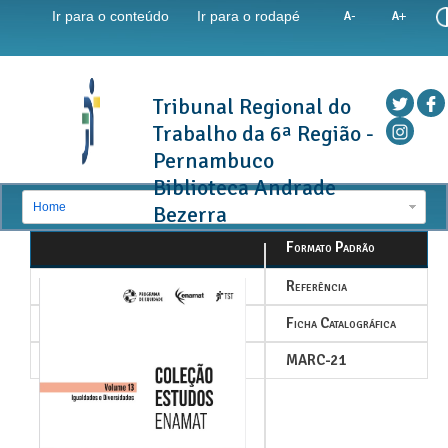
Ir para o conteúdo
Ir para o rodapé
Tribunal Regional do
Trabalho da 6ª Região -
Pernambuco
Biblioteca Andrade
Home
Bezerra
Formato Padrão
Referência
Ficha Catalográfica
MARC-21