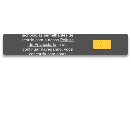
Utilizamos cookies e
tecnologias semelhantes de
acordo com a nossa
Política
de Privacidade
, e ao
OK
continuar navegando, você
concorda com estas
condições.